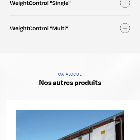
WeightControl "Single"
Affiche
WeightControl "Multi"
Affiche
CATALOGUE
Nos autres produits
Voir le produit
Voi