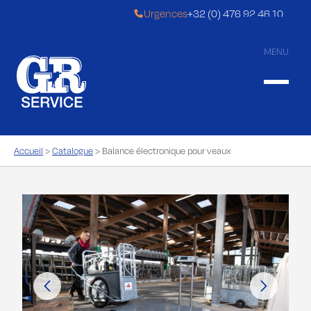
Urgences
+32 (0) 476 92 46 10
MENU
…for a better comfort!
Accueil
>
Catalogue
>
Balance électronique pour veaux