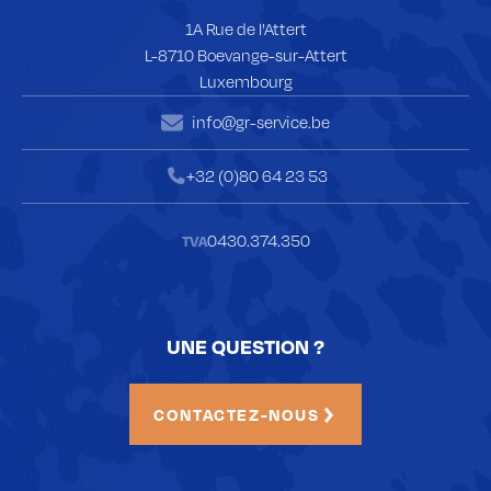
1A Rue de l'Attert
L-8710 Boevange-sur-Attert
Luxembourg
info@gr-service.be
Envoyer un mail à
+32 (0)80 64 23 53
Téléphoner au
0430.374.350
TVA
UNE QUESTION ?
CONTACTEZ-NOUS