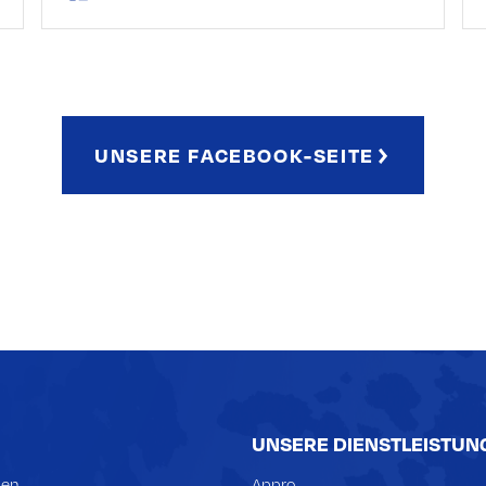
-----------------------------------------------------
---------------------
⚠️ AVIS IMPORTANT !
Demain, le jeudi 14/05/2026, et le vendredi
15/05/2026, le magasin et les bureaux
UNSERE FACEBOOK-SEITE
seront FERMÉS toute la journée.
Merci de votre compréhension !
UNSERE DIENSTLEISTUN
zen
Appro