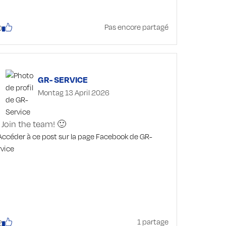
-----------------------------------------------------
---------------------
📢 AVIS IMPORTANT !
Pas encore partagé
0
Nos bureaux et locaux commerciaux
resteront fermés le lundi 25.05.2026 à
l’occasion de la Pentecôte.
À partir du mardi 26.05.2026, nous serons
GR- SERVICE
de nouveau à votre disposition aux
Montag 13 April 2026
horaires habituels !
Join the team! 🙂
1 partage
2