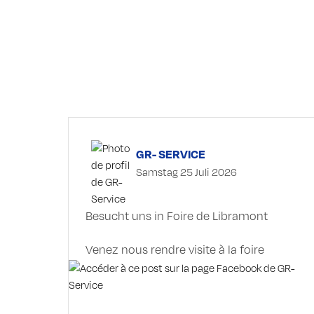
GR- SERVICE
Samstag 25 Juli 2026
Besucht uns in Foire de Libramont
Venez nous rendre visite à la foire
Stand 23.01 et 24.02
LiCA Technology Holm & Laue en Français
BouMatic FR Cecile Bovi-Bond Rovibec