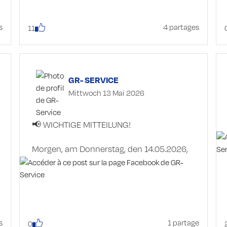
freuen uns auf interessante Gespräche,
den persönlichen Austausch und darauf,
Sie kennenzulernen.
s
4 partages
11
📍 Wir sind noch bis Sonntag für Sie da,
wir freuen uns auf Ihren Besuch!
GR- SERVICE
Mittwoch 13 Mai 2026
📢 WICHTIGE MITTEILUNG!
Morgen, am Donnerstag, den 14.05.2026,
sowie am Freitag, den 15.05.2026, bleiben
unser Geschäft und die Büros ganztägig
GESCHLOSSEN.
Ab Montag sind wir wieder für Sie da. Wir
danken für Ihr Verständnis!
s
1 partage
0