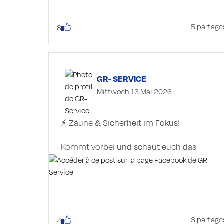
Feedstar - System
5 partage
8
GR- SERVICE
Mittwoch 13 Mai 2026
⚡ Zäune & Sicherheit im Fokus!
Kommt vorbei und schaut euch das
Patura-Sortiment direkt vor Ort an:
📅 Wann: 27. Mai 2026 von 10 bis 16 Uhr
📍 Wo: 4980 Spineux (Koordinaten:
50.347848, 5.903352)
🎁 Special: Sonderangebot nur an diesem
3 partage
4