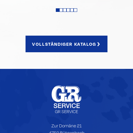
VOLLSTÄNDIGER KATALOG
Fußzeile
GR SERVICE
Zur Domäne 21
4750 Bütgenbach