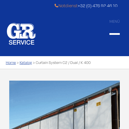
Notdienst
+32 (0) 476 92 46 10
MENÜ
…for a better comfort!
Home
>
Katalog
>
Curtain System C2 / Dual / K 400