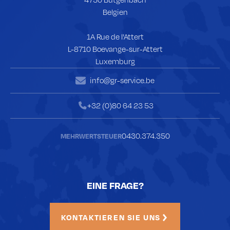
Belgien
1A Rue de l'Attert
L-8710 Boevange-sur-Attert
Luxemburg
info@gr-service.be
Envoyer un mail à
+32 (0)80 64 23 53
Telefonieren Sie mit
0430.374.350
MEHRWERTSTEUER
EINE FRAGE?
KONTAKTIEREN SIE UNS